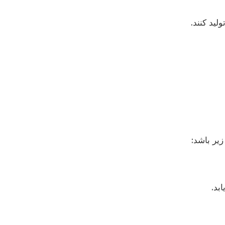
ید کنند.
یر باشد:
بد.